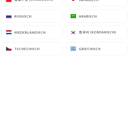
RUSSISCH
RUSSISCH
ARABISCH
ARABISCH
한국어 (KOREANISCH)
한국어 (KOREANISCH)
NIEDERLÄNDISCH
NIEDERLÄNDISCH
TSCHECHISCH
TSCHECHISCH
GRIECHISCH
GRIECHISCH