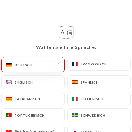
DE
MENÜ
Wählen Sie Ihre Sprache:
Wählen Sie Ihre Sprache:
/
START
GALERIE
Galerie
FRANZÖSISCH
FRANZÖSISCH
DEUTSCH
DEUTSCH
ENGLISCH
ENGLISCH
SPANISCH
SPANISCH
KATALANISCH
KATALANISCH
ITALIENISCH
ITALIENISCH
PORTUGIESISCH
PORTUGIESISCH
SCHWEDISCH
SCHWEDISCH
简体中文 (CHINESISCH)
简体中文 (CHINESISCH)
JAPANISCH
JAPANISCH