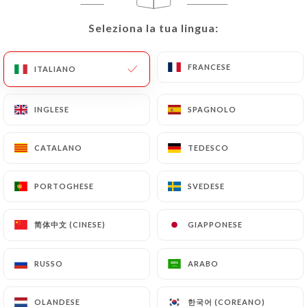
IT
MENU
Seleziona la tua lingua:
Seleziona la tua lingua:
FRANCESE
FRANCESE
ITALIANO
ITALIANO
INGLESE
INGLESE
SPAGNOLO
SPAGNOLO
/
PAGINA INIZIALE
RECENSIONI
Recensioni
CATALANO
CATALANO
TEDESCO
TEDESCO
PORTOGHESE
PORTOGHESE
SVEDESE
SVEDESE
简体中文 (CINESE)
简体中文 (CINESE)
GIAPPONESE
GIAPPONESE
208 recensioni su Uniiti
4.2 / 5
RUSSO
RUSSO
ARABO
ARABO
Recensioni autentiche e verificate al 100%.
한국어 (COREANO)
한국어 (COREANO)
OLANDESE
OLANDESE