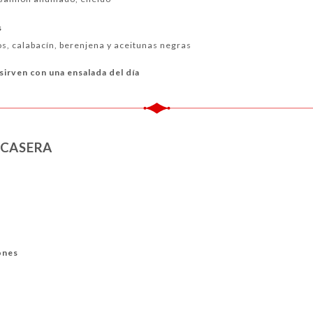
s
os, calabacín, berenjena y aceitunas negras
sirven con una ensalada del día
 CASERA
ones