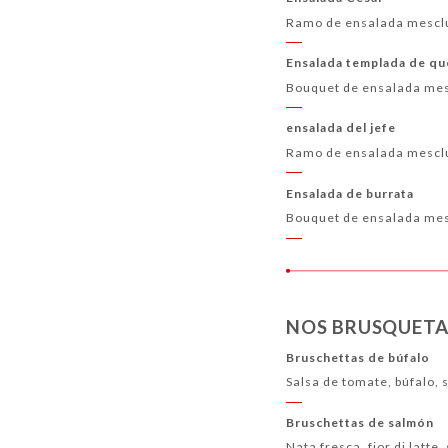
Ramo de ensalada mesclun
Ensalada templada de qu
Bouquet de ensalada mesc
ensalada del jefe
Ramo de ensalada mesclu
Ensalada de burrata
Bouquet de ensalada mesc
NOS BRUSQUETA
Bruschettas de búfalo
Salsa de tomate, búfalo, 
Bruschettas de salmón
Nata fresca, fior di latt