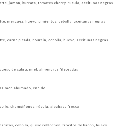
latte, jamón, burrata, tomates cherry, rúcula, aceitunas negras
latte, merguez, huevo, pimientos, cebolla, aceitunas negras
latte, carne picada, boursin, cebolla, huevo, aceitunas negras
e, queso de cabra, miel, almendras fileteadas
e, salmón ahumado, eneldo
, pollo, champiñones, rúcula, albahaca fresca
, patatas, cebolla, queso reblochon, trocitos de bacon, huevo