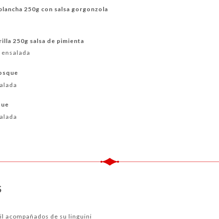
a plancha 250g con salsa gorgonzola
e
rrilla 250g salsa de pimienta
y ensalada
bosque
salada
que
salada
S
jil acompañados de su linguini