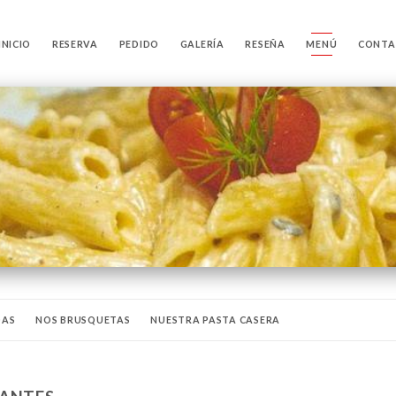
INICIO
RESERVA
PEDIDO
GALERÍA
RESEÑA
MENÚ
CONTA
DAS
NOS BRUSQUETAS
NUESTRA PASTA CASERA
LLAS
NUESTROS PECES
NOS PIZZAS
NUESTROS POSTRES CASEROS