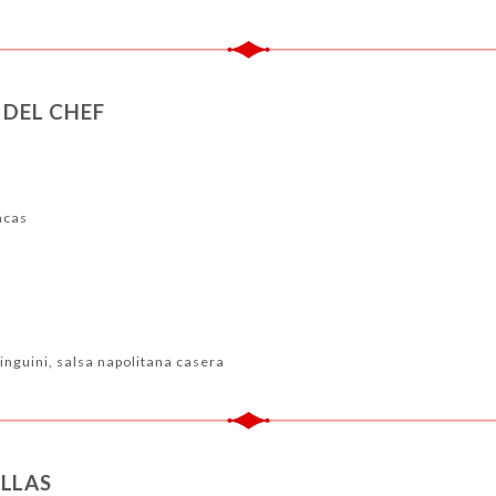
 DEL CHEF
acas
linguini, salsa napolitana casera
ILLAS