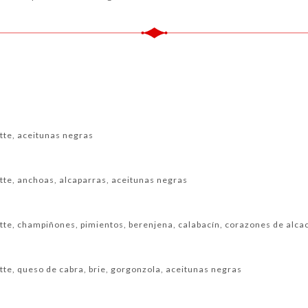
atte, aceitunas negras
latte, anchoas, alcaparras, aceitunas negras
latte, champiñones, pimientos, berenjena, calabacín, corazones de alc
latte, queso de cabra, brie, gorgonzola, aceitunas negras