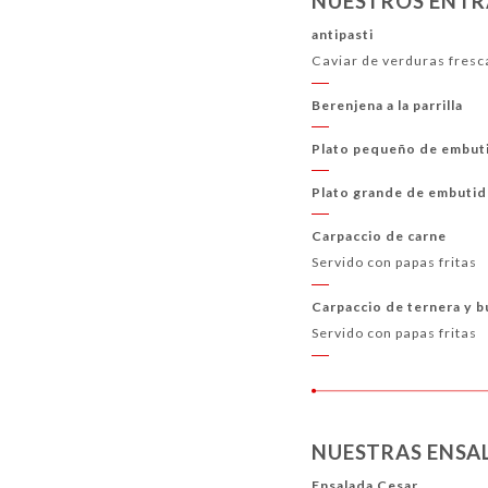
NUESTROS ENTR
MENU DE NIÑOS
BEBIDAS FRÍAS
BEBIDAS
antipasti
Caviar de verduras fresc
Berenjena a la parrilla
Plato pequeño de embut
Plato grande de embuti
Carpaccio de carne
Servido con papas fritas
Carpaccio de ternera y b
Servido con papas fritas
NUESTRAS ENSA
Ensalada Cesar