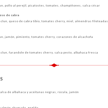
, pollo al perejil, picatostes, tomates, champiñones, salsa césar
eso de cabra
lun, queso de cabra tibio, tomates cherry, miel, almendras fileteada
n, jamón, pimiento, tomates cherry, corazones de alcachofa
lun, farandole de tomates cherry, salsa pesto, albahaca fresca
S
salsa de albahaca y aceitunas negras, rúcula, jamón
e, salmón ahumado, eneldo