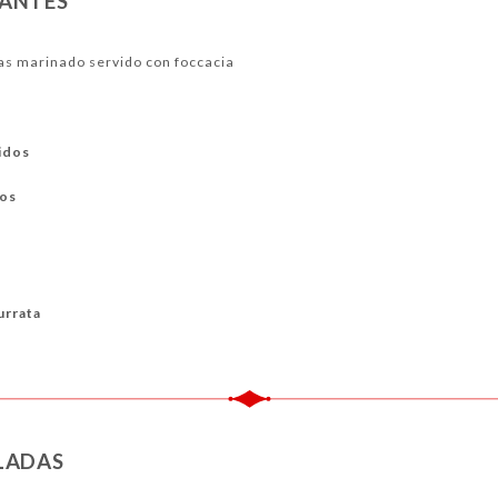
ANTES
 CALIENTES
as marinado servido con foccacia
idos
dos
urrata
LADAS