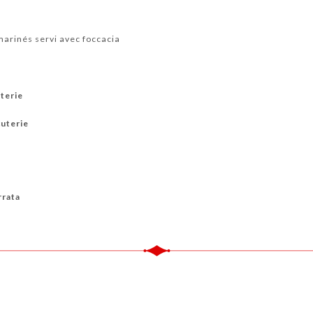
marinés servi avec foccacia
uterie
cuterie
rrata