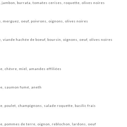
e, jambon, burrata, tomates cerises, roquette, olives noires
te, merguez, oeuf, poivrons, oignons, olives noires
e, viande hachée de boeuf, boursin, oignons, oeuf, olives noires
te, chèvre, miel, amandes effiliées
tte, saumon fumé, aneth
te, poulet, champignons, salade roquette, basilic frais
tte, pommes de terre, oignon, reblochon, lardons, oeuf