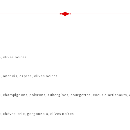
e, olives noires
e, anchois, câpres, olives noires
te, champignons, poivrons, aubergines, courgettes, coeur d'artichauts, 
e, chèvre, brie, gorgonzola, olives noires