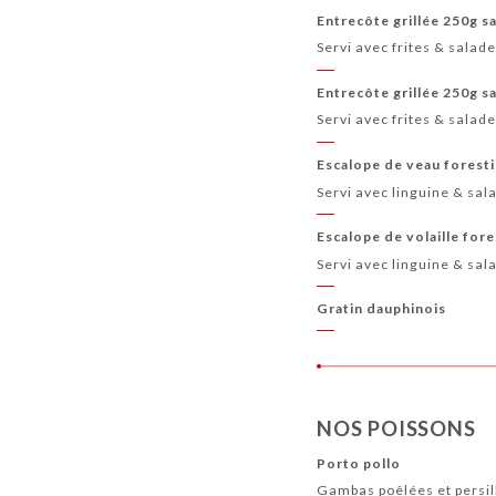
Entrecôte grillée 250g s
Servi avec frites & salad
Entrecôte grillée 250g s
Servi avec frites & salad
Escalope de veau forest
Servi avec linguine & sal
Escalope de volaille fore
Servi avec linguine & sal
Gratin dauphinois
NOS POISSONS
Porto pollo
Gambas poêlées et persi