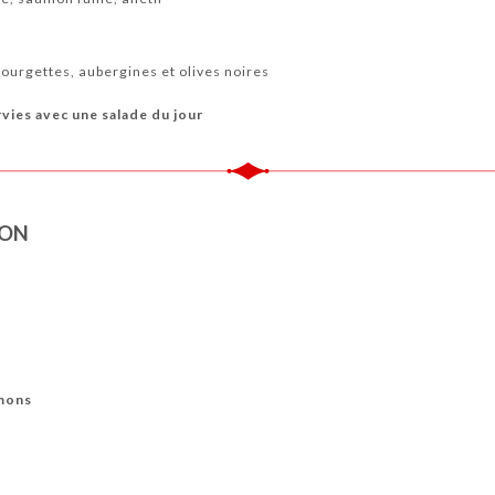
e
ourgettes, aubergines et olives noires
vies avec une salade du jour
SON
umons