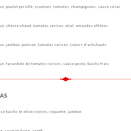
n, poulet persillé, croutons, tomates, champignons, sauce césar
n, chèvre chaud, tomates cerises, miel, amandes effilées
n, jambon, poivron, tomates cerises, coeurs d'artichauts
, farandole de tomates cerises, sauce pesto, basilic frais
AS
ce basilic et olives noires, roquette, jambon
tte, saumon fumé, aneth