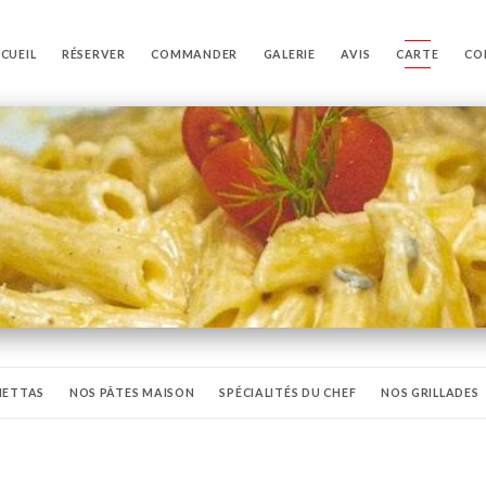
CUEIL
RÉSERVER
COMMANDER
GALERIE
AVIS
CARTE
CO
HETTAS
NOS PÂTES MAISON
SPÉCIALITÉS DU CHEF
NOS GRILLADES
TS MAISON
MENU ENFANT
BOISSONS FROIDES
BOISSONS CHAUDES