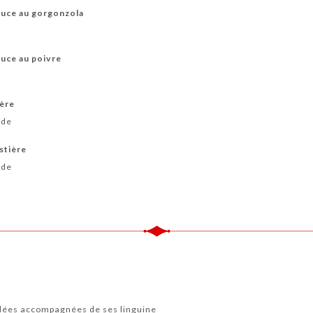
auce au gorgonzola
e
auce au poivre
e
ière
ade
stière
ade
llées accompagnées de ses linguine